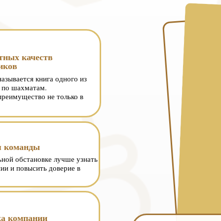
тных качеств
иков
называется книга одного из
 по шахматам.
преимущество не только в
я команды
ьной обстановке лучше узнать
нии и повысить доверие в
а компании