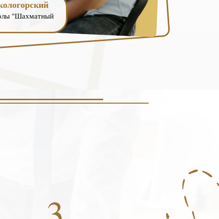
кологорский
колы "Шахматный
3